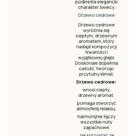
podkreśla elegancki
charakter świecy.
Drzewo cedrowe
Drzewo cedrowe
wyróżnia się
ciepłym, drzewnym
aromatem, który
nadaje kompozycji
trwałości i
wyjątkowej głębi.
Doskonale dopełnia
całość, tworząc
przytulny klimat.
Drzewo cedrowe:
wnosi ciepły,
drzewny aromat,
pomaga stworzyć
atmosferę relaksu,
harmonijnie łączy
wszystkie nuty
zapachowe.
Jak korzystać ze