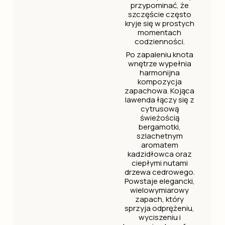
przypominać, że
szczęście często
kryje się w prostych
momentach
codzienności.
Po zapaleniu knota
wnętrze wypełnia
harmonijna
kompozycja
zapachowa. Kojąca
lawenda łączy się z
cytrusową
świeżością
bergamotki,
szlachetnym
aromatem
kadzidłowca oraz
ciepłymi nutami
drzewa cedrowego.
Powstaje elegancki,
wielowymiarowy
zapach, który
sprzyja odprężeniu,
wyciszeniu i