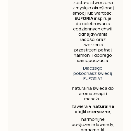
została stworzona
z myślą o określonej
emocji lub wartości.
EUFORIA
inspiruje
do celebrowania
codziennych chwil,
odnajdywania
radości oraz
tworzenia
przestrzeni pełnej
harmonii i dobrego
samopoczucia.
Dlaczego
pokochasz świecę
EUFORIA?
naturalna świeca do
aromaterapii i
masażu,
zawiera
4 naturalne
olejki eteryczne
,
harmonijne
połączenie lawendy,
bergamotki,