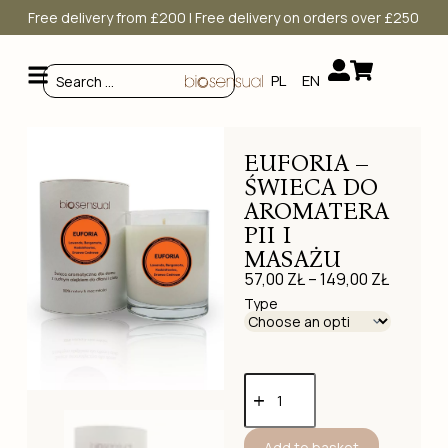
Free delivery from £200 | Free delivery on orders over £250
PL
EN
EUFORIA –
ŚWIECA DO
AROMATERA
PII I
MASAŻU
57,00
ZŁ
–
149,00
ZŁ
Type
Add to basket