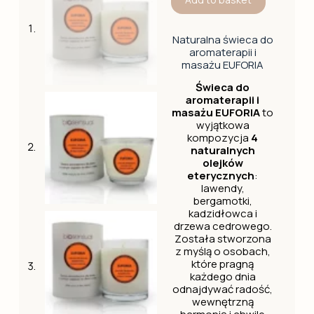
Naturalna świeca do
aromaterapii i
masażu EUFORIA
Świeca do
aromaterapii i
masażu EUFORIA
to
wyjątkowa
kompozycja
4
naturalnych
olejków
eterycznych
:
lawendy,
bergamotki,
kadzidłowca i
drzewa cedrowego.
Została stworzona
z myślą o osobach,
które pragną
każdego dnia
odnajdywać radość,
wewnętrzną