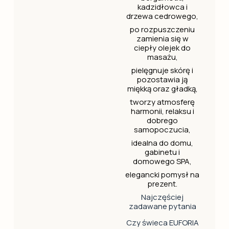
kadzidłowca i
drzewa cedrowego,
po rozpuszczeniu
zamienia się w
ciepły olejek do
masażu,
pielęgnuje skórę i
pozostawia ją
miękką oraz gładką,
tworzy atmosferę
harmonii, relaksu i
dobrego
samopoczucia,
idealna do domu,
gabinetu i
domowego SPA,
elegancki pomysł na
prezent.
Najczęściej
zadawane pytania
Czy świeca EUFORIA