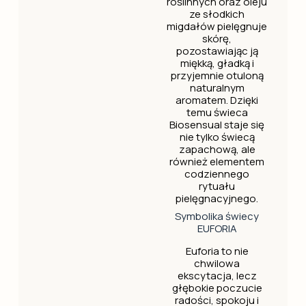
roślinnych oraz oleju
ze słodkich
migdałów pielęgnuje
skórę,
pozostawiając ją
miękką, gładką i
przyjemnie otuloną
naturalnym
aromatem. Dzięki
temu świeca
Biosensual staje się
nie tylko świecą
zapachową, ale
również elementem
codziennego
rytuału
pielęgnacyjnego.
Symbolika świecy
EUFORIA
Euforia to nie
chwilowa
ekscytacja, lecz
głębokie poczucie
radości, spokoju i