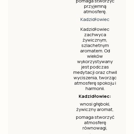
pomaga stworzyć
przyjemną
atmosferę.
Kadzidłowiec
Kadzidłowiec
zachwyca
żywicznym,
szlachetnym
aromatem. Od
wieków
wykorzystywany
jest podczas
medytacji oraz chwil
wyciszenia, tworząc
atmosferę spokoju i
harmonii.
Kadzidłowiec:
wnosi głęboki,
żywiczny aromat,
pomaga stworzyć
atmosferę
równowagi,