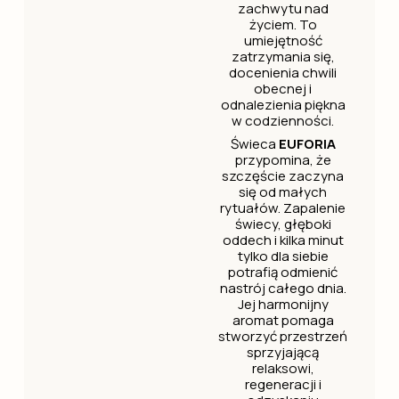
zachwytu nad
życiem. To
umiejętność
zatrzymania się,
docenienia chwili
obecnej i
odnalezienia piękna
w codzienności.
Świeca
EUFORIA
przypomina, że
szczęście zaczyna
się od małych
rytuałów. Zapalenie
świecy, głęboki
oddech i kilka minut
tylko dla siebie
potrafią odmienić
nastrój całego dnia.
Jej harmonijny
aromat pomaga
stworzyć przestrzeń
sprzyjającą
relaksowi,
regeneracji i