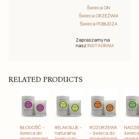
Świeca ON
Świeca ORZEŹWIA
Świeca POBUDZA
Zapraszamy na
nasz
INSTAGRAM
RELATED PRODUCTS
BŁOGOŚĆ –
RELAKSUJE –
ROZGRZEWA
NADZIE
świeca do
naturalna
– świeca do
świec
aromaterapii
świeca do
aromaterapii
aromat