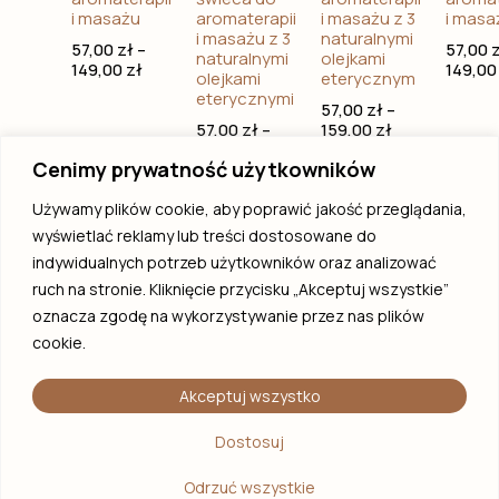
i masażu
aromaterapii
i masażu z 3
i masa
i masażu z 3
naturalnymi
57,00
zł
–
57,00
naturalnymi
olejkami
149,00
zł
149,0
olejkami
eterycznym
eterycznymi
57,00
zł
–
57,00
zł
–
159,00
zł
149,00
zł
Cenimy prywatność użytkowników
Select
Select
Select
Sel
options
options
options
opt
Używamy plików cookie, aby poprawić jakość przeglądania,
wyświetlać reklamy lub treści dostosowane do
indywidualnych potrzeb użytkowników oraz analizować
ruch na stronie. Kliknięcie przycisku „Akceptuj wszystkie”
oznacza zgodę na wykorzystywanie przez nas plików
Blog
Homepage
cookie.
Contact
Our mission
Shop regulations and
Candle with your
returns
Akceptuj wszystko
logo
Privacy and
Workshop
accessibility policy
Dostosuj
Odrzuć wszystkie
© 2025