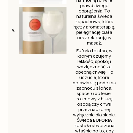
harmonię i chwile
prawdziwego
odprężenia. To
naturalna świeca
zapachowa, która
łączy aromaterapię,
pielęgnację ciała
oraz relaksujący
masaż.
Euforia to stan, w
którym czujemy
lekkość, spokój i
wdzięczność za
obecną chwilę. To
uczucie, które
pojawia się podczas
zachodu słońca,
spaceru po lesie,
rozmowy z bliską
osobą czy chwili
przeznaczonej
wyłącznie dla siebie.
Świeca
EUFORIA
została stworzona
właśnie po to, aby