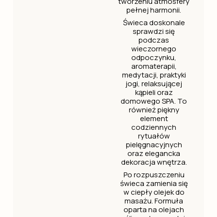
tworzeniu atmosfery
pełnej harmonii.
Świeca doskonale
sprawdzi się
podczas
wieczornego
odpoczynku,
aromaterapii,
medytacji, praktyki
jogi, relaksującej
kąpieli oraz
domowego SPA. To
również piękny
element
codziennych
rytuałów
pielęgnacyjnych
oraz elegancka
dekoracja wnętrza.
Po rozpuszczeniu
świeca zamienia się
w ciepły olejek do
masażu. Formuła
oparta na olejach