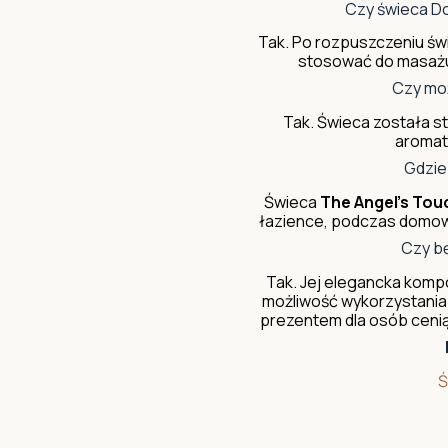
Czy świeca Do
Tak. Po rozpuszczeniu świ
stosować do masażu o
Czy moż
Tak. Świeca została s
aromate
Gdzie
Świeca
The Angel's Tou
łazience, podczas domowe
Czy b
Tak. Jej elegancka kom
możliwość wykorzystania
prezentem dla osób ceniąc
Ś