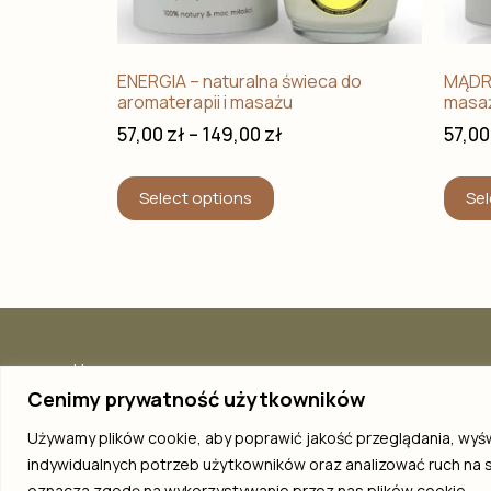
ENERGIA – naturalna świeca do
MĄDRO
aromaterapii i masażu
masa
57,00
zł
–
149,00
zł
57,0
Select options
Sel
Homepage
Our mission
Cenimy prywatność użytkowników
Candle with your logo
Używamy plików cookie, aby poprawić jakość przeglądania, wyś
Workshop
indywidualnych potrzeb użytkowników oraz analizować ruch na st
oznacza zgodę na wykorzystywanie przez nas plików cookie.