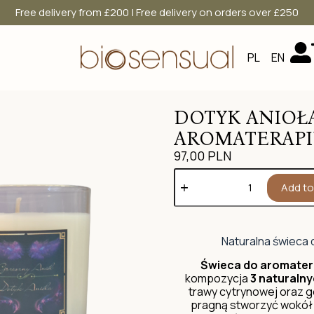
Free delivery from £200 | Free delivery on orders over £250
PL
EN
DOTYK ANIOŁA
AROMATERAPII
97,00
PLN
Add to
Naturalna świeca 
Świeca do aromatera
kompozycja
3 naturaln
trawy cytrynowej oraz g
pragną stworzyć wokół 