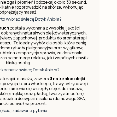
ępnie zgaś płomień i odczekaj około 30 sekund.
likatnie rozprowadzić na skórze, wykonując
odprężający masaż.
to wybrać świecę Dotyk Anioła?
Touch
została wykonana z wysokiej jakości
e dobranych naturalnych olejków eterycznych.
 świecy zapachowej, produktu do aromaterapii
asażu. To idealny wybór dla osób, które cenią
adome rytuały pielęgnacyjne oraz wyjątkową
subtelna kompozycja sprawia, że doskonale
as samotnego relaksu, jak i wspólnych chwil z
bliską osobą.
okochasz świecę Dotyk Anioła?
aterapii i masażu, zawiera
3 naturalne olejki
ompozycja kopru włoskiego, trawy cytrynowej i
niu zamienia się w ciepły olejek do masażu,
 skórę miękką oraz gładką, tworzy atmosferę
ści, idealna do sypialni, salonu i domowego SPA,
ancki pomysł na prezent.
ęściej zadawane pytania