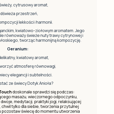
świeży, cytrusowy aromat,
dświeża przestrzeń,
mpozycji lekkości i harmonii.
anckim, kwiatowo-ziołowym aromatem. Jego
le równoważy świeże nuty trawy cytrynowej i
 włoskiego, tworząc harmonijną kompozycję.
Geranium:
elikatny, kwiatowy aromat,
worzyć atmosferę równowagi,
iecy elegancji i subtelności.
stać ze świecy Dotyk Anioła?
 Touch
doskonale sprawdzi się podczas:
ującego masażu, wieczornego odpoczynku,
woje, medytacji, praktyki jogi, relaksującej
chwil tylko dla siebie, tworzenia przytulnej
iu pozostaw świecę do momentu utworzenia