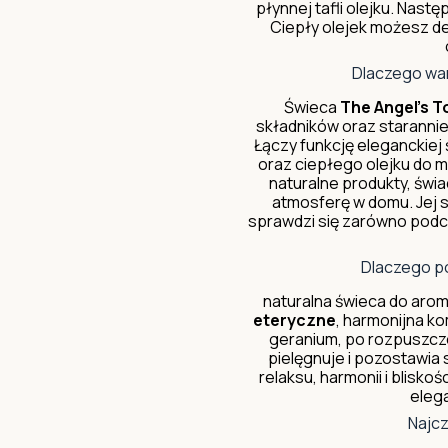
płynnej tafli olejku. Nast
Ciepły olejek możesz de
Dlaczego war
Świeca
The Angel's 
składników oraz staranni
Łączy funkcję eleganckiej
oraz ciepłego olejku do m
naturalne produkty, świ
atmosferę w domu. Jej 
sprawdzi się zarówno podcz
Dlaczego p
naturalna świeca do arom
eteryczne
, harmonijna k
geranium, po rozpuszcze
pielęgnuje i pozostawia
relaksu, harmonii i blisko
eleg
Najcz