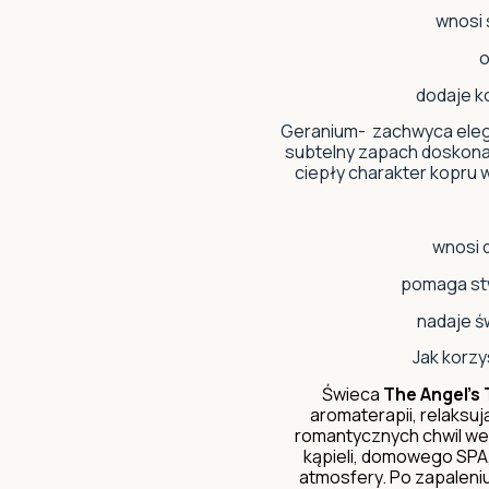
wnosi 
o
dodaje ko
Geranium- zachwyca eleg
subtelny zapach doskona
ciepły charakter kopru
wnosi d
pomaga st
nadaje św
Jak korzy
Świeca
The Angel's
aromaterapii, relaks
romantycznych chwil we d
kąpieli, domowego SPA, 
atmosfery. Po zapalen