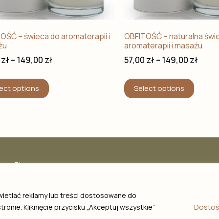
ŚĆ – świeca do aromaterapii i
OBFITOŚĆ – naturalna świ
żu
aromaterapii i masażu
0
zł
–
149,00
zł
57,00
zł
–
149,00
zł
ect options
Select options
Blog
Contact
Shop regulations and returns
wietlać reklamy lub treści dostosowane do
Privacy and accessibility policy
Dostos
ronie. Kliknięcie przycisku „Akceptuj wszystkie”