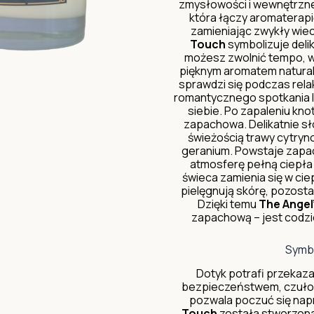
zmysłowości i wewnętrzne
która łączy aromaterapi
zamieniając zwykły wie
Touch
symbolizuje delik
możesz zwolnić tempo, ws
pięknym aromatem natural
sprawdzi się podczas relak
romantycznego spotkania l
siebie. Po zapaleniu kn
zapachowa. Delikatnie sł
świeżością trawy cytry
geranium. Powstaje zapach
atmosferę pełną ciepła 
świeca zamienia się w cie
pielęgnują skórę, pozosta
Dzięki temu
The Angel
zapachową – jest codzie
Symbo
Dotyk potrafi przekazać
bezpieczeństwem, czułości
pozwala poczuć się na
Touch
została stworzona 