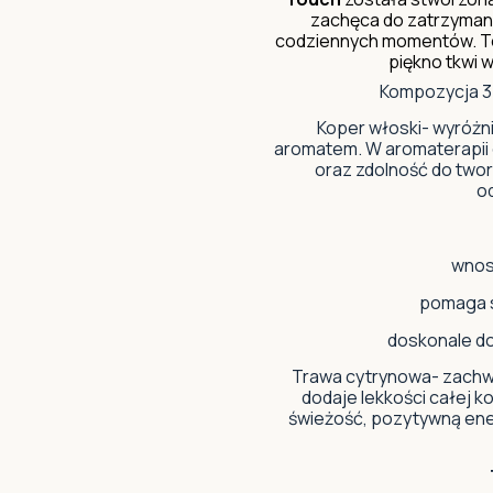
zachęca do zatrzymani
codziennych momentów. To 
piękno tkwi w
Kompozycja 3 
Koper włoski- wyróżni
aromatem. W aromaterapii 
oraz zdolność do twor
o
wnosi
pomaga s
doskonale d
Trawa cytrynowa- zachw
dodaje lekkości całej 
świeżość, pozytywną ene