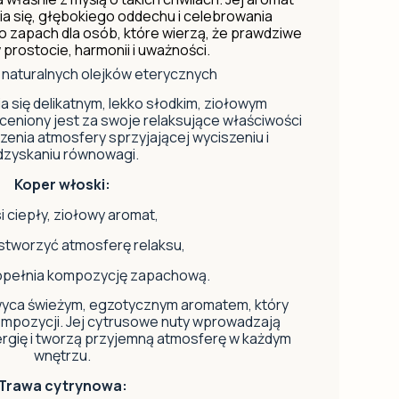
a się, głębokiego oddechu i celebrowania
zapach dla osób, które wierzą, że prawdziwe
 prostocie, harmonii i uważności.
naturalnych olejków eterycznych
a się delikatnym, lekko słodkim, ziołowym
ceniony jest za swoje relaksujące właściwości
zenia atmosfery sprzyjającej wyciszeniu i
dzyskaniu równowagi.
Koper włoski:
 ciepły, ziołowy aromat,
tworzyć atmosferę relaksu,
opełnia kompozycję zapachową.
yca świeżym, egzotycznym aromatem, który
kompozycji. Jej cytrusowe nuty wprowadzają
rgię i tworzą przyjemną atmosferę w każdym
wnętrzu.
Trawa cytrynowa: