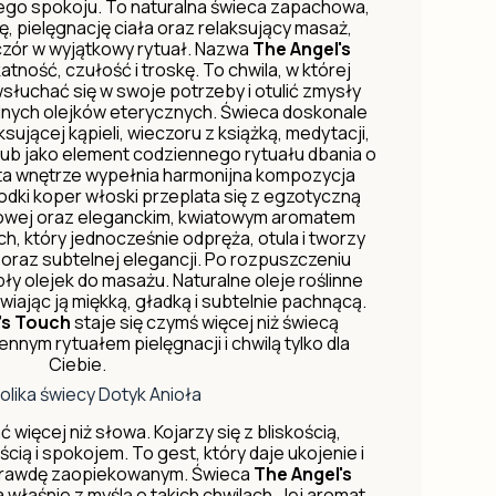
go spokoju. To naturalna świeca zapachowa,
ę, pielęgnację ciała oraz relaksujący masaż,
czór w wyjątkowy rytuał. Nazwa
The Angel's
atność, czułość i troskę. To chwila, w której
łuchać się w swoje potrzeby i otulić zmysły
nych olejków eterycznych. Świeca doskonale
sującej kąpieli, wieczoru z książką, medytacji,
ub jako element codziennego rytuału dbania o
ota wnętrze wypełnia harmonijna kompozycja
odki koper włoski przeplata się z egzotyczną
nowej oraz eleganckim, kwiatowym aromatem
, który jednocześnie odpręża, otula i tworzy
oraz subtelnej elegancji. Po rozpuszczeniu
pły olejek do masażu. Naturalne oleje roślinne
wiając ją miękką, gładką i subtelnie pachnącą.
's Touch
staje się czymś więcej niż świecą
nnym rytuałem pielęgnacji i chwilą tylko dla
Ciebie.
lika świecy Dotyk Anioła
 więcej niż słowa. Kojarzy się z bliskością,
ą i spokojem. To gest, który daje ukojenie i
prawdę zaopiekowanym. Świeca
The Angel's
właśnie z myślą o takich chwilach. Jej aromat