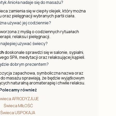
tyk Anioła nadaje się do masażu?
eca zamienia się w ciepły olejek, który można
raz pielęgnacji wybranych partii ciała.
na używać jej codziennie?
tworzona z myślą o codziennych rytuałach
rapii, relaksu i pielęgnacji.
 najlepiej używać świecy?
ch
doskonale sprawdzi się w salonie, sypialni,
go SPA, medytacji oraz relaksującej kąpieli.
ędzie dobrym prezentem?
pozycja zapachowa, symboliczna nazwa oraz
 do masażu sprawiają, że będzie wyjątkowym
ych naturalną aromaterapię i chwile relaksu.
Polecamy również
wieca AFRODYZJUJE
Świeca MIŁOŚĆ
Świeca USPOKAJA