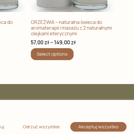
eca do
ORZEŹWIA – naturalna świeca do
aromaterapii i masażu z 2 naturalnymi
olejkami eterycznymi
57,00
zł
–
149,00
zł
Select options
uj
Odrzuć wszystkie
Akceptuj wszystko