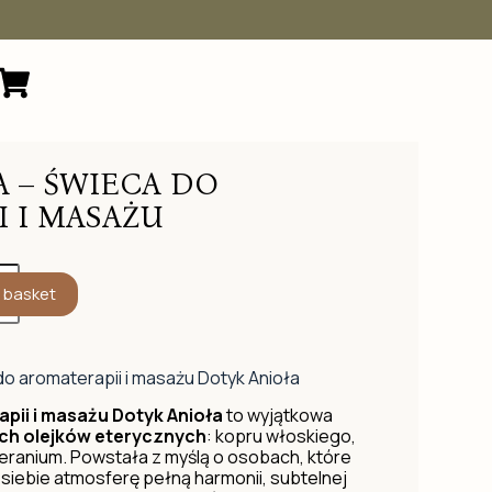
 – ŚWIECA DO
 I MASAŻU
 basket
do aromaterapii i masażu Dotyk Anioła
pii i masażu Dotyk Anioła
to wyjątkowa
ych olejków eterycznych
: kopru włoskiego,
eranium. Powstała z myślą o osobach, które
siebie atmosferę pełną harmonii, subtelnej