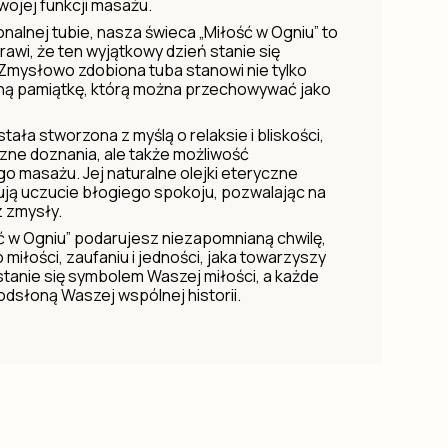
swojej funkcji masażu.
nalnej tubie, nasza świeca „Miłość w Ogniu” to
rawi, że ten wyjątkowy dzień stanie się
 Zmysłowo zdobiona tuba stanowi nie tylko
kną pamiątkę, którą można przechowywać jako
tała stworzona z myślą o relaksie i bliskości,
czne doznania, ale także możliwość
o masażu. Jej naturalne olejki eteryczne
ują uczucie błogiego spokoju, pozwalając na
z zmysły.
ść w Ogniu” podarujesz niezapomnianą chwilę,
miłości, zaufaniu i jedności, jaka towarzyszy
 stanie się symbolem Waszej miłości, a każde
odsłoną Waszej wspólnej historii.