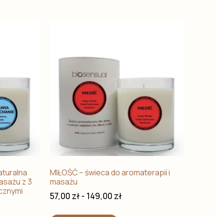
turalna
MIŁOŚĆ – świeca do aromaterapii i
asażu z 3
masażu
ycznymi
57,00
zł
-
149,00
zł