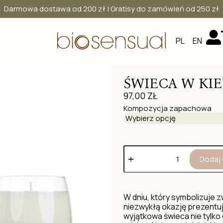
Darmowa dostawa od 200 zł | Gratisy do zamówień od 250 zł
PL
EN
ŚWIECA W KIE
97,00
ZŁ
Kompozycja zapachowa
Dodaj 
W dniu, który symbolizuje z
niezwykłą okazję prezentuj
wyjątkowa świeca nie tylko