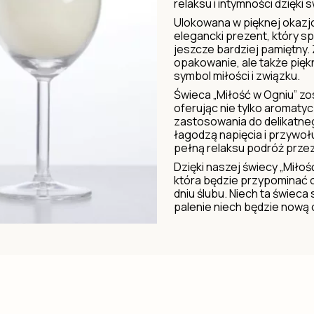
relaksu i intymności dzięki 
Ulokowana w pięknej okazjo
elegancki prezent, który sp
jeszcze bardziej pamiętny.
opakowanie, ale także pię
symbol miłości i związku.
Świeca „Miłość w Ogniu” zos
oferując nie tylko aromaty
zastosowania do delikatneg
łagodzą napięcia i przywoł
pełną relaksu podróż prze
Dzięki naszej świecy „Miło
która będzie przypominać o 
dniu ślubu. Niech ta świeca
palenie niech będzie nową 