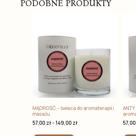
PODOBNE PRODUKTY
MĄDROŚĆ – świeca do aromaterapii i
ANTY 
masażu
aroma
57,00
zł
-
149,00
zł
57,0