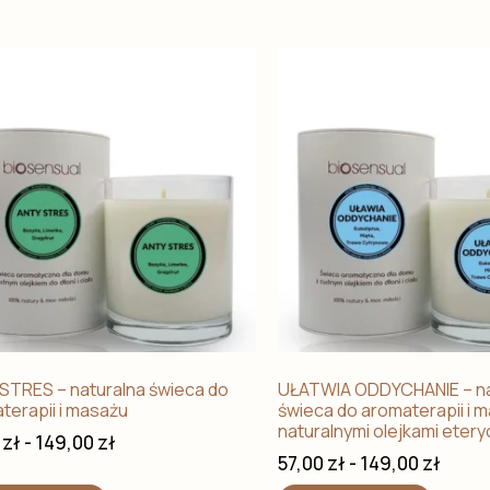
STRES – naturalna świeca do
UŁATWIA ODDYCHANIE – na
terapii i masażu
świeca do aromaterapii i m
naturalnymi olejkami eter
0
zł
-
149,00
zł
57,00
zł
-
149,00
zł