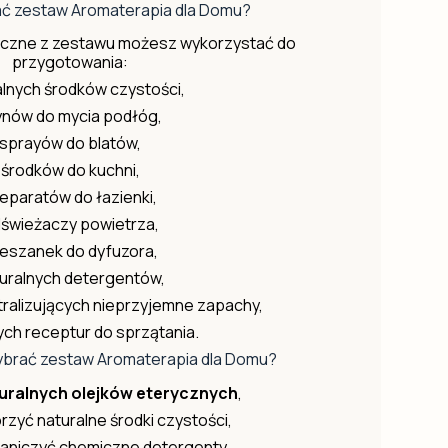
ać zestaw Aromaterapia dla Domu?
eryczne z zestawu możesz wykorzystać do
przygotowania:
alnych środków czystości,
ynów do mycia podłóg,
sprayów do blatów,
środków do kuchni,
eparatów do łazienki,
świeżaczy powietrza,
eszanek do dyfuzora,
uralnych detergentów,
ralizujących nieprzyjemne zapachy,
h receptur do sprzątania.
ybrać zestaw Aromaterapia dla Domu?
turalnych olejków eterycznych
,
zyć naturalne środki czystości,
aniczyć chemiczne detergenty,