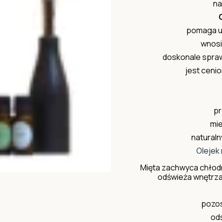
na
pomaga ut
wnosi
doskonale spraw
jest ceni
pr
mie
natural
Olejek
Mięta zachwyca chłod
odświeża wnętrza 
pozos
od