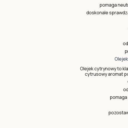
pomaga neutr
doskonale sprawdza
od
p
Olejek
Olejek cytrynowy to kl
cytrusowy aromat po
od
pomaga 
pozostaw