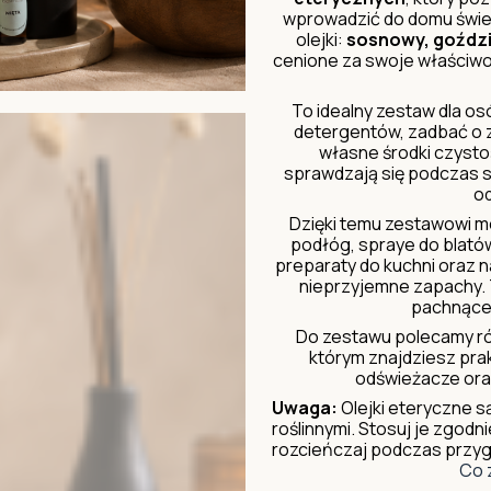
wprowadzić do domu śwież
olejki:
sosnowy, goździ
cenione za swoje właściwo
To idealny zestaw dla os
detergentów, zadbać o 
własne środki czystoś
sprawdzają się podczas sp
o
Dzięki temu zestawowi 
podłóg, spraye do blatów
preparaty do kuchni oraz 
nieprzyjemne zapachy. 
pachnące
Do zestawu polecamy r
którym znajdziesz pra
odświeżacze ora
Uwaga:
Olejki eteryczne s
roślinnymi. Stosuj je zgodn
rozcieńczaj podczas przy
Co 