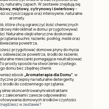
y, naturalny zapach. W zestawie znajdują się
kowy, miętowy, cytrynowy i świerkowy
–
ści oczyszczające oraz intensywne, naturalne
aromaty.
ób, które chcą ograniczyć ilość chemicznych
zdrowy mikroklimat w domu i przygotowywać
ci. Naturalne olejki eteryczne doskonale
rzątania kuchni, łazienki, podłóg, mebli oraz
dświeżania powietrza.
możesz przygotować domowe płyny do mycia
, odświeżacze powietrza, środki do łazienki,
naturalne mieszanki pomagające neutralizować
To prosty sposób na stworzenie czystego,
go domu bez zbędnej chemii.
ównież ebook
„Aromaterapia dla Domu”
, w
ktyczne przepisy na naturalne detergenty,
z środki do codziennego sprzątania.
ą silnie skoncentrowanymi ekstraktami
ie z zaleceniami i zawsze odpowiednio
gotowywania domowych środków czystości.
znajdziesz w zestawie?