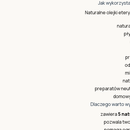
Jak wykorzyst
Naturalne olejki et
natur
pł
pr
od
mi
nat
preparatów neut
domowyc
Dlaczego warto w
zawiera
5 na
pozwala twor
pomaga ogr