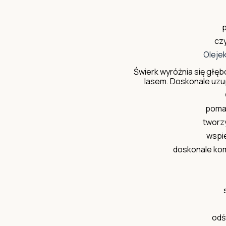
czy
Oleje
Świerk wyróżnia się głę
lasem. Doskonale uzup
poma
tworz
wspi
doskonale kom
odś