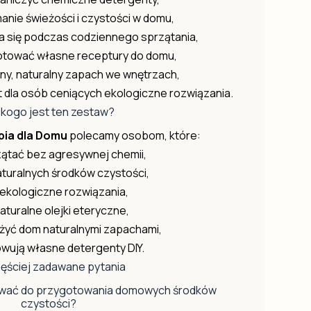
anie świeżości i czystości w domu,
 się podczas codziennego sprzątania,
otować własne receptury do domu,
ny, naturalny zapach we wnętrzach,
 dla osób ceniących ekologiczne rozwiązania.
 kogo jest ten zestaw?
ia dla Domu
polecamy osobom, które:
ątać bez agresywnej chemii,
aturalnych środków czystości,
 ekologiczne rozwiązania,
naturalne olejki eteryczne,
żyć dom naturalnymi zapachami,
wują własne detergenty DIY.
ęściej zadawane pytania
sować do przygotowania domowych środków
czystości?