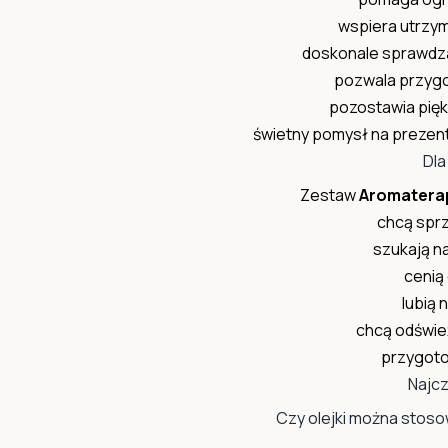
wspiera utrzym
doskonale sprawdza
pozwala przyg
pozostawia pięk
świetny pomysł na prezent
Dla
Zestaw
Aromaterap
chcą sprz
szukają n
cenią
lubią 
chcą odświe
przygoto
Najcz
Czy olejki można sto