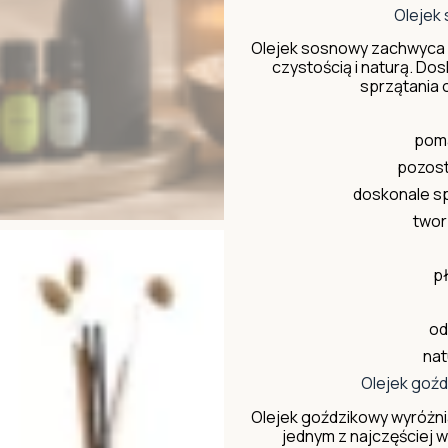
Olejek 
Olejek sosnowy zachwyca ś
czystością i naturą. D
sprzątania 
poma
pozost
doskonale sp
twor
p
od
nat
Olejek goź
Olejek goździkowy wyróżni
jednym z najczęściej 