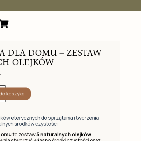
A DLA DOMU – ZESTAW
CH OLEJKÓW
H
do koszyka
jków eterycznych do sprzątania i tworzenia
alnych środków czystości
 Domu
to zestaw
5 naturalnych olejków
zwala stworzyć własne środki czystości oraz