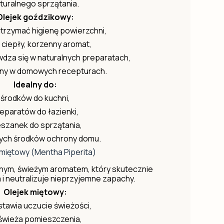
turalnego sprzątania.
Olejek goździkowy:
rzymać higienę powierzchni,
 ciepły, korzenny aromat,
dza się w naturalnych preparatach,
ony w domowych recepturach.
Idealny do:
środków do kuchni,
eparatów do łazienki,
szanek do sprzątania,
nych środków ochrony domu.
 miętowy (Mentha Piperita)
nym, świeżym aromatem, który skutecznie
i neutralizuje nieprzyjemne zapachy.
Olejek miętowy:
tawia uczucie świeżości,
świeża pomieszczenia,