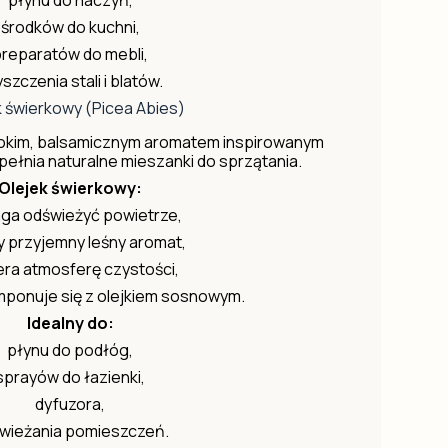
środków do kuchni,
preparatów do mebli,
szczenia stali i blatów.
k świerkowy (Picea Abies)
bokim, balsamicznym aromatem inspirowanym
ełnia naturalne mieszanki do sprzątania.
Olejek świerkowy:
ga odświeżyć powietrze,
y przyjemny leśny aromat,
era atmosferę czystości,
ponuje się z olejkiem sosnowym.
Idealny do:
płynu do podłóg,
sprayów do łazienki,
dyfuzora,
wieżania pomieszczeń.