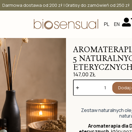
Darmowa dostawa od 200 zł | Gratisy do zamówień od 250 zł
PL
EN
AROMATERAPI
5 NATURALNY
ETERYCZNYC
147,00
ZŁ
Dodaj 
Zestaw naturalnych ole
natur
Aromaterapia dla
eterycznych
, który po