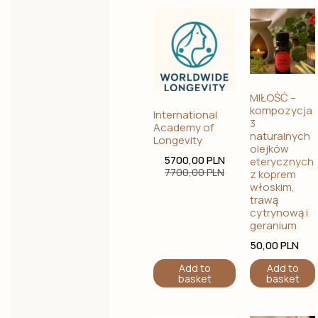
MIŁOŚĆ –
kompozycja
International
3
Academy of
naturalnych
Longevity
olejków
5700,00
PLN
eterycznych
7700,00
PLN
z koprem
włoskim,
trawą
cytrynową i
geranium
50,00
PLN
Add to
Add to
basket
basket