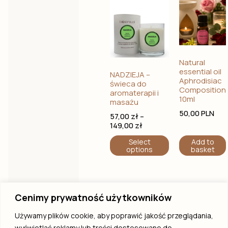
Natural
essential oil
NADZIEJA –
Aphrodisiac
świeca do
Composition
aromaterapii i
10ml
masażu
50,00
PLN
57,00
zł
–
149,00
zł
Select
Add to
options
basket
Cenimy prywatność użytkowników
PREV
NEXT
Używamy plików cookie, aby poprawić jakość przeglądania,
wyświetlać reklamy lub treści dostosowane do