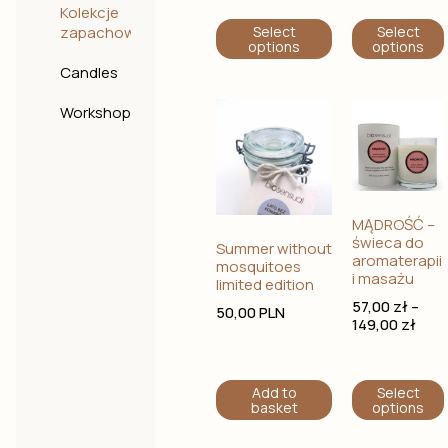
Kolekcje
zapachowe
Select
Select
options
options
Candles
Workshop
MĄDROŚĆ –
świeca do
Summer without
aromaterapii
mosquitoes
i masażu
limited edition
57,00
zł
–
50,00
PLN
149,00
zł
Add to
Select
basket
options